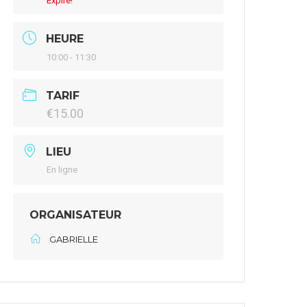
Expiré!
HEURE
10:00 - 11:30
TARIF
€15.00
LIEU
En ligne
ORGANISATEUR
GABRIELLE